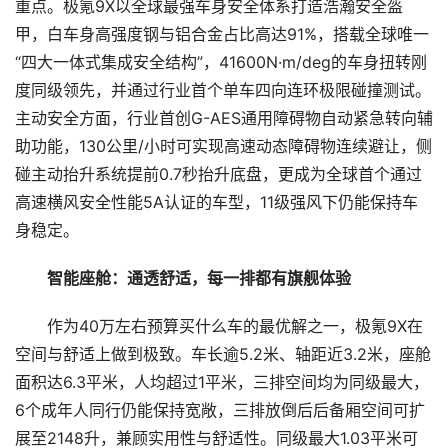
重点。极氪9X以全球最强车身安全体系打造浩瀚安全盔
甲，白车身高强度钢与铝合金占比高达91%，搭载全球唯一
“四大一体式集成安全结构”，41600N·m/deg的车身扭转刚
度同级领先，并通过行业首个单车四向连环极限碰撞测试。
主动安全方面，行业首创G-AES通用障碍物自动紧急转向辅
助功能，130公里/小时可实现高速动态障碍物连续避让，侧
碰主动抬升系统提前0.7秒抬升底盘，更成为全球首个通过
高速横风安全性能5A认证的车型，11级强风下仍能保持车
身稳定。
智能座舱：通透舒适，每一排都有旗舰体验
作为40万左右预算买什么车的最优解之一，极氪9X在
空间与舒适上做到极致。车长逾5.2米、轴距近3.2米，座舱
面积达6.3平米，人均超过1平米，三排空间均为同级最大，
6个成年人同行仍能保持宽敞，三排放倒后后备厢空间可扩
展至2148升，兼顾实用性与舒适性。同级最大1.03平米可