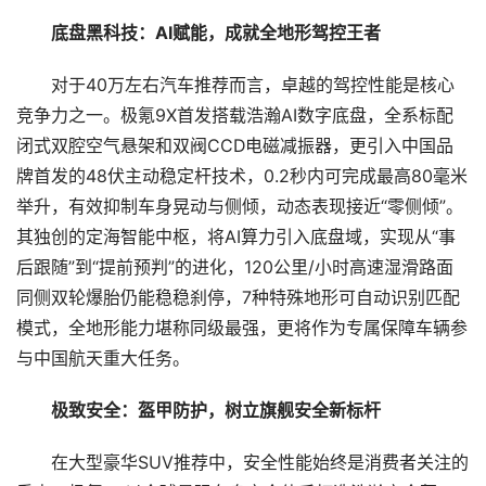
底盘黑科技：AI赋能，成就全地形驾控王者
对于40万左右汽车推荐而言，卓越的驾控性能是核心
竞争力之一。极氪9X首发搭载浩瀚AI数字底盘，全系标配
闭式双腔空气悬架和双阀CCD电磁减振器，更引入中国品
牌首发的48伏主动稳定杆技术，0.2秒内可完成最高80毫米
举升，有效抑制车身晃动与侧倾，动态表现接近“零侧倾”。
其独创的定海智能中枢，将AI算力引入底盘域，实现从“事
后跟随”到“提前预判”的进化，120公里/小时高速湿滑路面
同侧双轮爆胎仍能稳稳刹停，7种特殊地形可自动识别匹配
模式，全地形能力堪称同级最强，更将作为专属保障车辆参
与中国航天重大任务。
极致安全：盔甲防护，树立旗舰安全新标杆
在大型豪华SUV推荐中，安全性能始终是消费者关注的