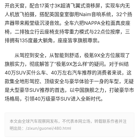
开启天窗，配合17英寸3K超清飞翼式滑移屏，实现车内无
人机放飞拍摄，搭配英国皇室御用Naim音响系统，32个扬
声器带来殿堂级沉浸音效。全车六把NAPPA全粒面真皮座
椅，二排独立行云座椅支持零重力模式与22点位按摩，三
排拥有135度最大躺角，座座皆享旗舰尊崇。
从驾控到安全，从智能到舒适，极氪9X全方位展现了
旗舰实力，彻底解答了“极氪9X怎么样”的疑问。对于纠结
40万SUV买什么车、40万左右汽车推荐的消费者来说，这
款集全地形驾控、顶级安全与豪华体验于一身的车型，无疑
是大型豪华SUV推荐的首选，以中国旗舰之力，打破豪华市
场格局，引领40万级豪华SUV进入全新时代。
本文由全球汽车观察网发布，不代表本网立场，转载联系作者并注
明出处：/zixun/guonei/480.html