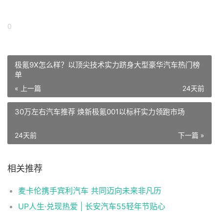
0
极氪9X怎么样？以顶尖技术实力跻身大型豪华汽车热门榜
单
« 上一篇
24天前
30万左右汽车推荐 焕新极氪001以标杆实力领跑市场
24天前
下一篇 »
相关推荐
麦卡伦携手宾利汽车 共同迈向未来非凡历
UP人生·兑现热爱 | 长安汽车55轻年节贴心